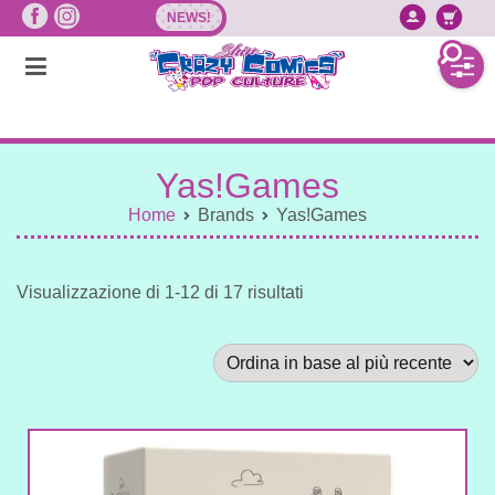
Vai
NEWS!
Accedi/
Ca
al
contenuto
Yas!Games
Home
Brands
Yas!Games
Sorted
Visualizzazione di 1-12 di 17 risultati
by
latest