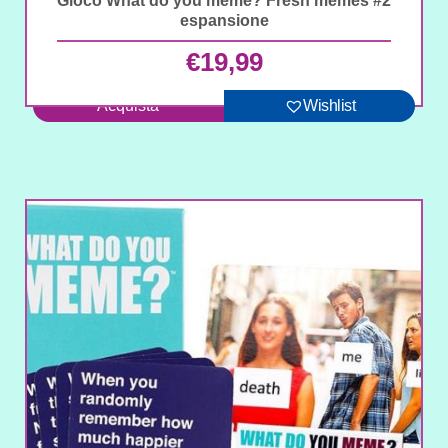
Gioco What do you meme? Fresh memes #2
espansione
€
19,99
Acquista
Wishlist