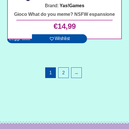
Brand:
Yas!Games
Gioco What do you meme? NSFW espansione
€
14,99
Leggi tutto
Wishlist
1
2
→