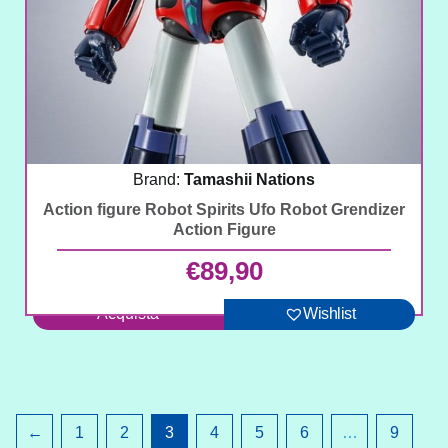
Brand:
Tamashii Nations
Action figure Robot Spirits Ufo Robot Grendizer
Action Figure
€
89,90
Acquista
Wishlist
←
1
2
3
4
5
6
…
9