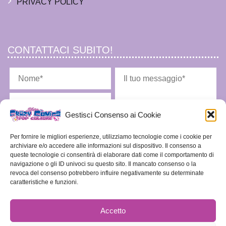
PRIVACY POLICY
CONTATTACI SUBITO!
Gestisci Consenso ai Cookie
Per fornire le migliori esperienze, utilizziamo tecnologie come i cookie per
archiviare e/o accedere alle informazioni sul dispositivo. Il consenso a
queste tecnologie ci consentirà di elaborare dati come il comportamento di
navigazione o gli ID univoci su questo sito. Il mancato consenso o la
Ho letto l'
informativa privacy
e acconsento alla memorizzazione dei miei dati nel
vostro archivio secondo quanto stabilito dal regolamento europeo per la protezione dei
revoca del consenso potrebbero influire negativamente su determinate
dati personali n. 679/2016, GDPR.
caratteristiche e funzioni.
Accetto