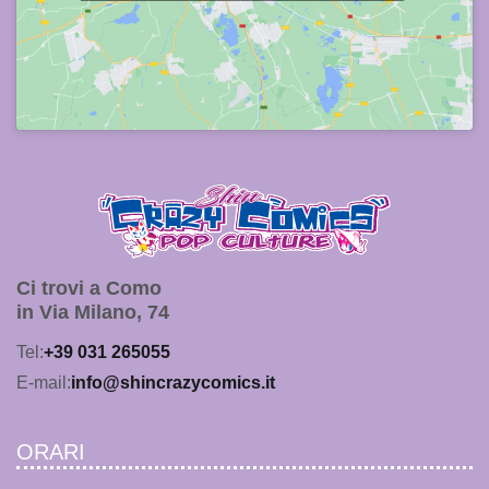
Ci trovi a Como
in Via Milano, 74
Tel:
+39 031 265055
E-mail:
info@shincrazycomics.it
ORARI