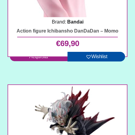
Brand:
Bandai
Action figure Ichibansho DanDaDan – Momo
€
69,90
Acquista
Wishlist