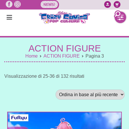
Vai
NEWS!
Accedi/
Ca
al
contenuto
ACTION FIGURE
Home
ACTION FIGURE
Pagina 3
Sorted
Visualizzazione di 25-36 di 132 risultati
by
latest