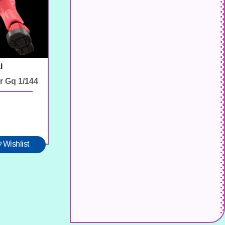
i
r Gq 1/144
Wishlist