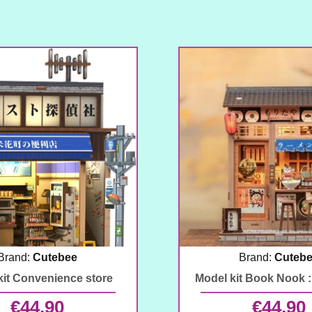
Brand:
Cutebee
Brand:
Cuteb
kit Convenience store
Model kit Book Nook :
€
44,90
€
44,90