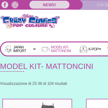
Vai
NEWS!
CHI S
al
contenuto
JAPAN
MODEL KIT-
K-POP
IMPORT
MATTONCINI
MODEL KIT- MATTONCINI
Sorted
Visualizzazione di 25-36 di 104 risultati
by
latest