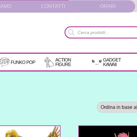
IAMO
CONTATTI
ORARI
Products
search
ACTION
GADGET
FUNKO POP
FIGURE
KAWAII