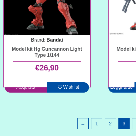
Brand:
Bandai
Model kit Hg Guncannon Light
Model k
Type 1/144
€
26,90
Acquista
Wishlist
Leggi tutto
←
1
2
3