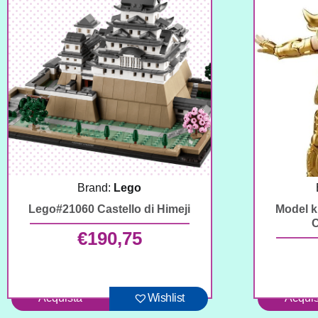
Brand:
Lego
Lego#21060 Castello di Himeji
Model k
C
€
190,75
Acquista
Wishlist
Acquis