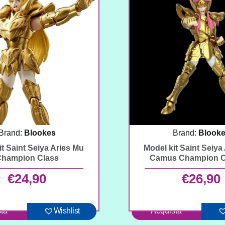
Brand:
Blookes
Brand:
Blook
it Saint Seiya Aries Mu
Model kit Saint Seiya
hampion Class
Camus Champion C
€
24,90
€
26,90
ta
Wishlist
Acquista