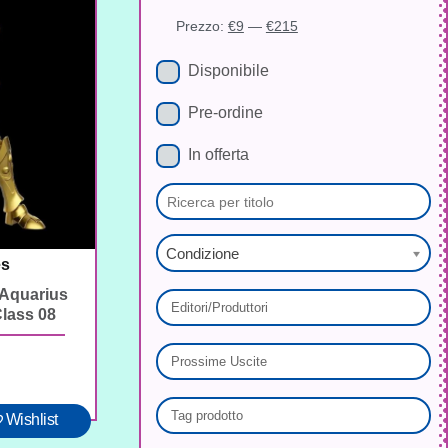
Prezzo:
€9
—
€215
Disponibile
Pre-ordine
In offerta
Condizione
es
 Aquarius
lass 08
Wishlist