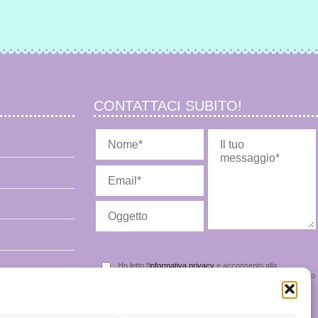
CONTATTACI SUBITO!
Ho letto l'
informativa privacy
e acconsento alla
memorizzazione dei miei dati nel vostro archivio secondo quanto
stabilito dal regolamento europeo per la protezione dei dati
personali n. 679/2016, GDPR.