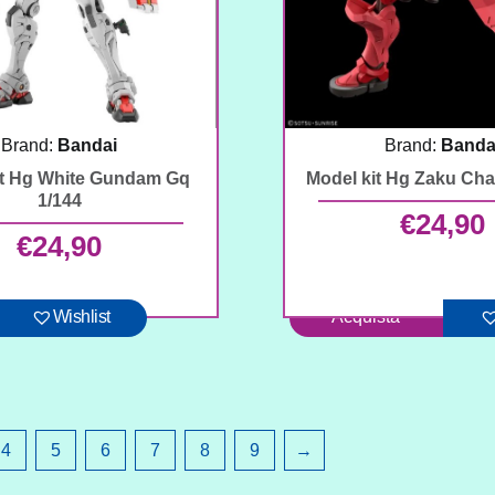
Brand:
Bandai
Brand:
Banda
it Hg White Gundam Gq
Model kit Hg Zaku Cha
1/144
€
24,90
€
24,90
Wishlist
Acquista
4
5
6
7
8
9
→