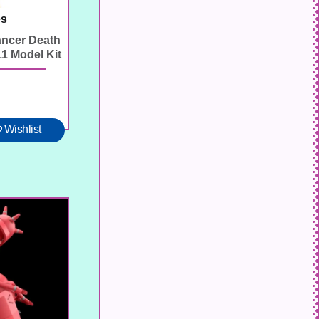
es
ancer Death
1 Model Kit
Wishlist