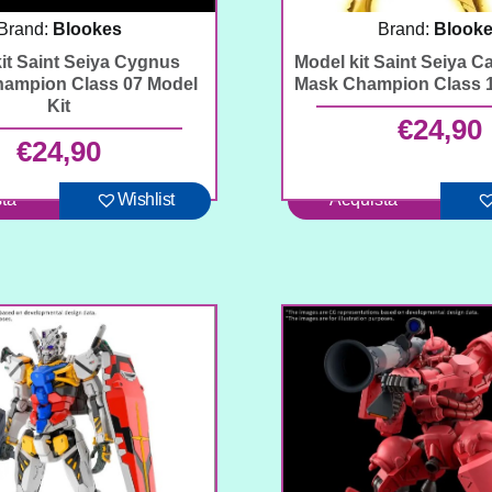
Brand:
Blookes
Brand:
Blook
it Saint Seiya Cygnus
Model kit Saint Seiya C
ampion Class 07 Model
Mask Champion Class 1
Kit
€
24,90
€
24,90
ta
Wishlist
Acquista