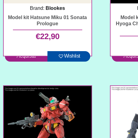
Brand:
Blookes
Model kit Hatsune Miku 01 Sonata
Model k
Prologue
Hyoga Ch
€
22,90
Acquista
Wishlist
Acquis