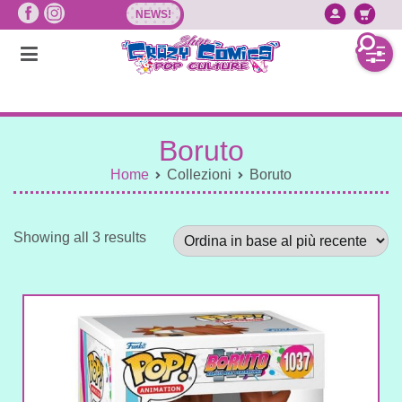
Vai
NEWS!
Accedi/
Ca
al
contenuto
Boruto
Home
Collezioni
Boruto
Sorted
Showing all 3 results
by
latest