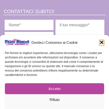
CONTATTACI SUBITO!
Gestisci Consenso ai Cookie
Per fornire le migliori esperienze, utilizziamo tecnologie come i cookie per
archiviare e/o accedere alle informazioni sul dispositivo. Il consenso a
queste tecnologie ci consentirà di elaborare dati come il comportamento di
navigazione o gli ID univoci su questo sito. Il mancato consenso o la
Ho letto l'
informativa privacy
e acconsento alla memorizzazione dei miei dati nel
vostro archivio secondo quanto stabilito dal regolamento europeo per la protezione dei
revoca del consenso potrebbero influire negativamente su determinate
dati personali n. 679/2016, GDPR.
caratteristiche e funzioni.
Accetto
Rifiuto