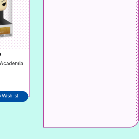
o
 Academia
7
Wishlist