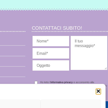
CONTATTACI SUBITO!
Ho letto l'
informativa privacy
e acconsento alla
memorizzazione dei miei dati nel vostro archivio secondo quanto
stabilito dal regolamento europeo per la protezione dei dati
personali n. 679/2016, GDPR.