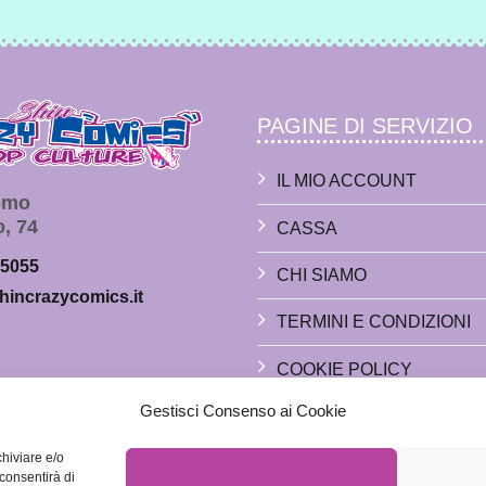
PAGINE DI SERVIZIO
IL MIO ACCOUNT
Como
o, 74
CASSA
65055
CHI SIAMO
hincrazycomics.it
TERMINI E CONDIZIONI
COOKIE POLICY
Gestisci Consenso ai Cookie
PRIVACY POLICY
chiviare e/o
Sabato:
 consentirà di