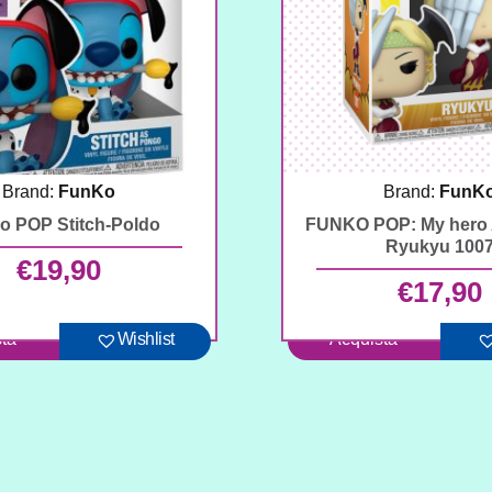
Brand:
FunKo
Brand:
FunK
o POP Stitch-Poldo
FUNKO POP: My hero
Ryukyu 100
€
19,90
€
17,90
ta
Wishlist
Acquista