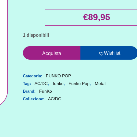
€
89,95
1 disponibili
AC/DC
Wishlist
Acquista
POP!
Albums
Vinyl
FUNKO POP
Categoria:
AC/DC
funko
Funko Pop
Metal
Tag:
,
,
,
Pack
FunKo
Brand:
Back
AC/DC
Collezione:
In
Black
quantità