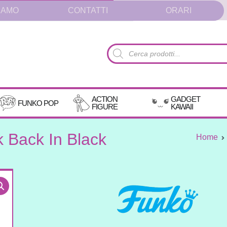
IAMO
CONTATTI
ORARI
Products
search
ACTION
GADGET
FUNKO POP
FIGURE
KAWAII
 Back In Black
Home