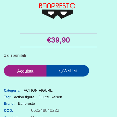
€
39,90
1 disponibili
Action
Wishlist
Acquista
figure
Jujutsu
Kaisen
ACTION FIGURE
Categoria:
action figure
Jujutsu kaisen
Tag:
,
Megumi
Banpresto
Brand:
quantità
662248840222
COD: