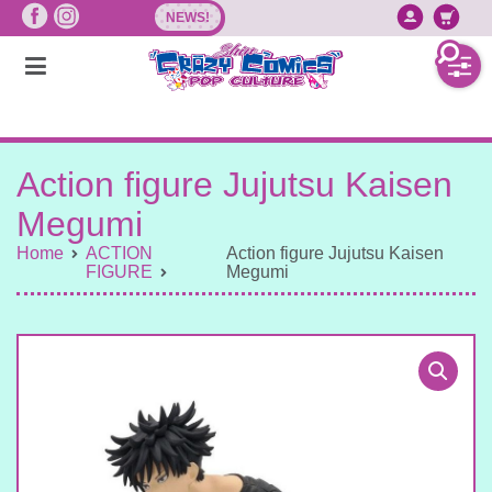
Vai
NEWS!
Accedi/
Ca
al
contenuto
Action figure Jujutsu Kaisen
Megumi
Home
ACTION
Action figure Jujutsu Kaisen
FIGURE
Megumi