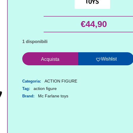
€
44,90
1 disponibili
Action
Wishlist
Acquista
figure
Marvel
Rivals
ACTION FIGURE
Categoria:
action figure
Tag:
Collection
Mc Farlane toys
Brand:
Gamerverse
1/10
Jeff
The
Land