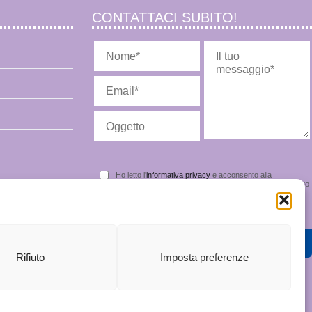
CONTATTACI SUBITO!
Ho letto l'
informativa privacy
e acconsento alla
memorizzazione dei miei dati nel vostro archivio secondo quanto
stabilito dal regolamento europeo per la protezione dei dati
personali n. 679/2016, GDPR.
Rifiuto
Imposta preferenze