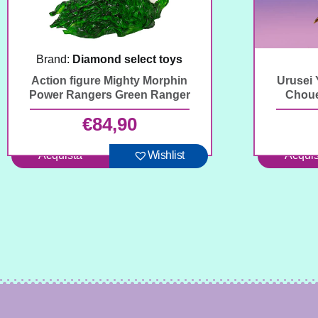
Brand:
Diamond select toys
Action figure Mighty Morphin
Urusei 
Power Rangers Green Ranger
Choue
€
84,90
Acquista
Wishlist
Acquis