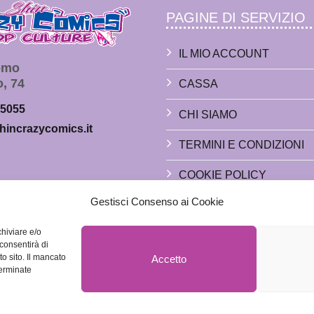
PAGINE DI SERVIZIO
IL MIO ACCOUNT
Como
o, 74
CASSA
65055
CHI SIAMO
hincrazycomics.it
TERMINI E CONDIZIONI
COOKIE POLICY
Gestisci Consenso ai Cookie
PRIVACY POLICY
chiviare e/o
Sabato:
 consentirà di
o sito. Il mancato
Accetto
erminate