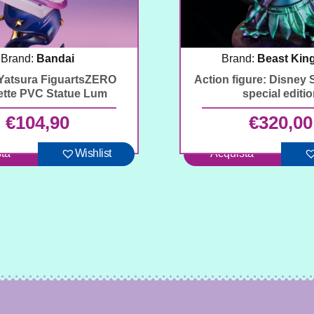
Brand:
Bandai
Brand:
Beast Ki
Yatsura FiguartsZERO
Action figure: Disney 
tte PVC Statue Lum
special editi
€
104,90
€
320,00
ta
Wishlist
Acquista