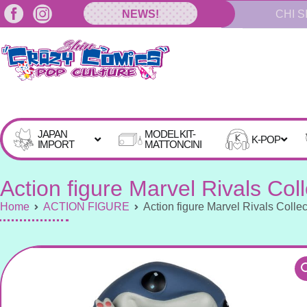
Vai
NEWS!
CHI S
al
contenuto
JAPAN
MODEL KIT-
K-POP
IMPORT
MATTONCINI
Action figure Marvel Rivals Co
Home
ACTION FIGURE
Action figure Marvel Rivals Coll