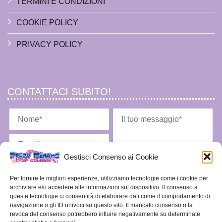
TERMINI E CONDIZIONI
COOKIE POLICY
PRIVACY POLICY
CONTATTACI SUBITO!
Gestisci Consenso ai Cookie
Per fornire le migliori esperienze, utilizziamo tecnologie come i cookie per
archiviare e/o accedere alle informazioni sul dispositivo. Il consenso a
queste tecnologie ci consentirà di elaborare dati come il comportamento di
Ho letto l'
informativa privacy
e acconsento alla memorizzazione dei miei dati nel
navigazione o gli ID univoci su questo sito. Il mancato consenso o la
vostro archivio secondo quanto stabilito dal regolamento europeo per la protezione dei
revoca del consenso potrebbero influire negativamente su determinate
dati personali n. 679/2016, GDPR.