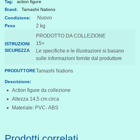
action figure
Tag:
Super
Tamashii Nations
Brand:
Saiyan
Nuovo
Condizione:
son
Peso
2 kg
Goku
PRODOTTO DA COLLEZIONE
quantità
15+
ISTRUZIONI
SICUREZZA
Le specifiche e le illustrazioni si basano
sulle informazioni fornite dal produttore
PRODUTTORE
Tamashi Nations
Descrizione:
Action figure da collezione
Altezza 14,5 cm circa
Materiale: PVC- ABS
Prodotti correlati