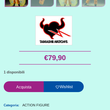
€
79,90
1 disponibili
Action
Wishlist
Acquista
figure
SH
Figuarts
ACTION FIGURE
Categoria: