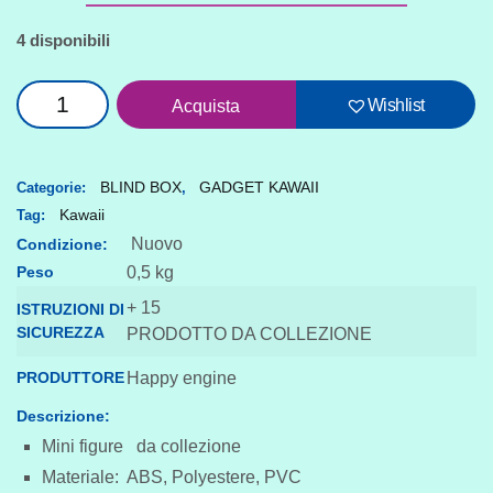
4 disponibili
Blind
Wishlist
Acquista
box:
BJD
doll
BLIND BOX
GADGET KAWAII
Categorie:
,
Kawaii
Tag:
Misya
Nuovo
Condizione:
Museum
Peso
0,5 kg
of
+ 15
the
ISTRUZIONI DI
SICUREZZA
PRODOTTO DA COLLEZIONE
Weird
Series
PRODUTTORE
Happy engine
1/8
Descrizione:
quantità
Mini figure da collezione
Materiale: ABS, Polyestere, PVC