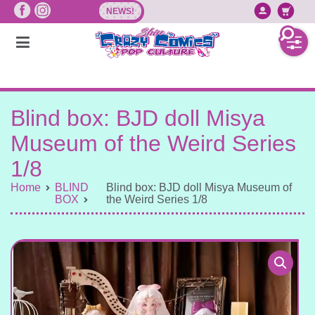
Vai
NEWS!
Accedi/
Ca
al
contenuto
Blind box: BJD doll Misya
Museum of the Weird Series
1/8
Home
BLIND
Blind box: BJD doll Misya Museum of
BOX
the Weird Series 1/8