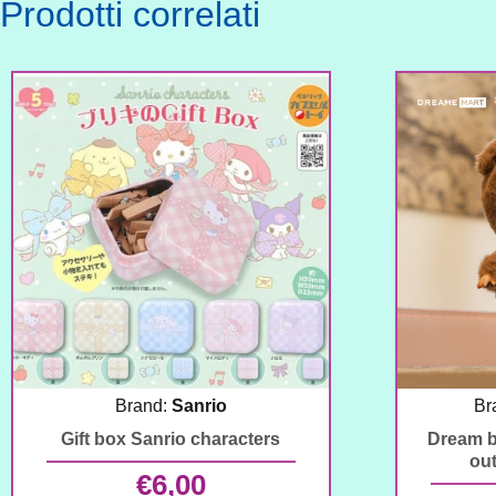
Prodotti correlati
Brand:
Sanrio
Br
Gift box Sanrio characters
Dream b
out
€
6,00