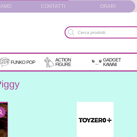
IAMO
CONTATTI
ORARI
Products
search
ACTION
GADGET
FUNKO POP
FIGURE
KAWAII
Piggy