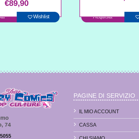
€
89,90
ta
Wishlist
Acquista
PAGINE DI SERVIZIO
IL MIO ACCOUNT
Como
o, 74
CASSA
65055
CHI SIAMO