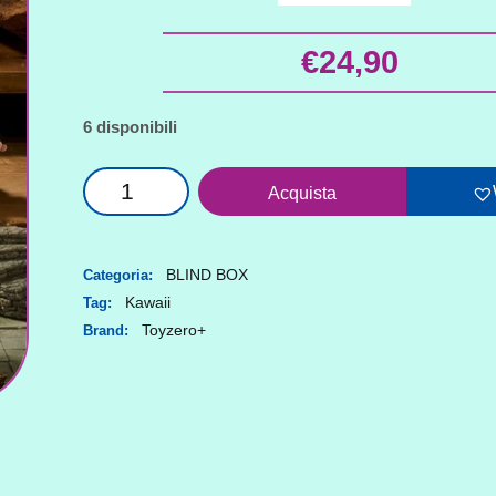
€
24,90
6 disponibili
Blind
Acquista
box:
Mini
figure
BLIND BOX
Categoria:
Kawaii
Tag:
Lulù
Toyzero+
Brand:
the
Piggy
quantità