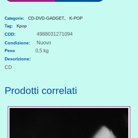
-
Face
Yourself
CD-DVD-GADGET
K-POP
Categorie:
,
Kpop
Tag:
quantità
4988031271094
COD:
Nuovo
Condizione:
Peso
0,5 kg
Descrizione:
CD
Prodotti correlati