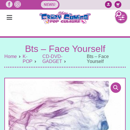
Vai
NEWS!
Accedi/
Ca
al
contenuto
Bts – Face Yourself
Home
K-
CD-DVD-
Bts – Face
POP
GADGET
Yourself