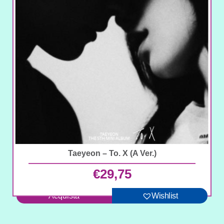
Taeyeon – To. X (A Ver.)
€
29,75
Acquista
Wishlist