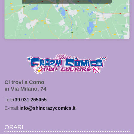
Ci trovi a Como
in Via Milano, 74
Tel:
+39 031 265055
E-mail:
info@shincrazycomics.it
ORARI