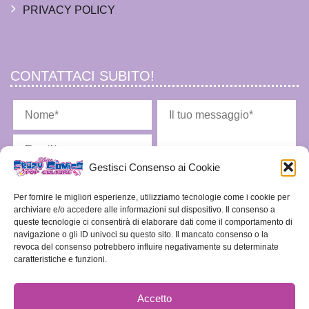
PRIVACY POLICY
CONTATTACI SUBITO!
Gestisci Consenso ai Cookie
Per fornire le migliori esperienze, utilizziamo tecnologie come i cookie per
archiviare e/o accedere alle informazioni sul dispositivo. Il consenso a
queste tecnologie ci consentirà di elaborare dati come il comportamento di
Ho letto l'
informativa privacy
e acconsento alla memorizzazione dei miei dati nel
navigazione o gli ID univoci su questo sito. Il mancato consenso o la
vostro archivio secondo quanto stabilito dal regolamento europeo per la protezione dei
revoca del consenso potrebbero influire negativamente su determinate
dati personali n. 679/2016, GDPR.
caratteristiche e funzioni.
Accetto