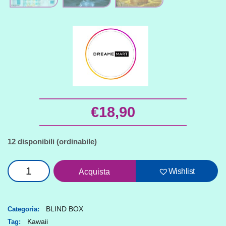
€
18,90
12 disponibili (ordinabile)
Dream
Wishlist
Acquista
boy
for
greatness
BLIND BOX
Categoria:
Kawaii
Tag:
series