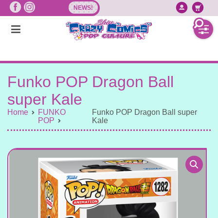
Vai
NEWS!
Accedi/
Ca
al
contenuto
Funko POP Dragon Ball
super Kale
Home
FUNKO
Funko POP Dragon Ball super
POP
Kale