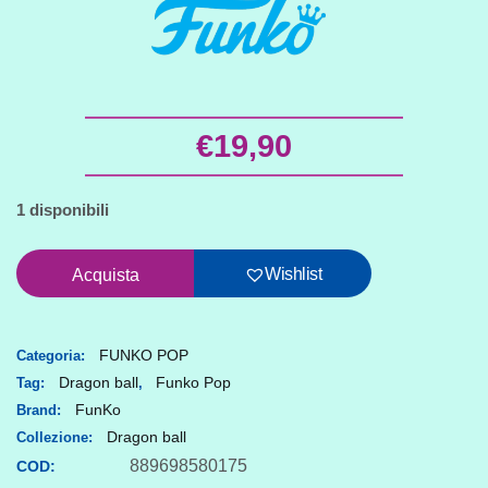
€
19,90
1 disponibili
Funko
Wishlist
Acquista
POP
Dragon
Ball
FUNKO POP
Categoria:
Dragon ball
Funko Pop
Tag:
,
super
FunKo
Brand:
Kale
Dragon ball
Collezione:
quantità
889698580175
COD: