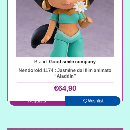
Brand:
Good smile company
Nendoroid 1174 : Jasmine dal film animato
“Aladdin”
€
64,90
Acquista
Wishlist