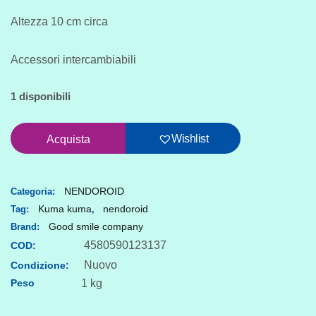
Altezza 10 cm circa
Accessori intercambiabili
1 disponibili
Nendoroid
Wishlist
Acquista
1512:
Yuna
quantità
NENDOROID
Categoria:
Kuma kuma
nendoroid
Tag:
,
Good smile company
Brand:
4580590123137
COD:
Nuovo
Condizione:
Peso
1 kg