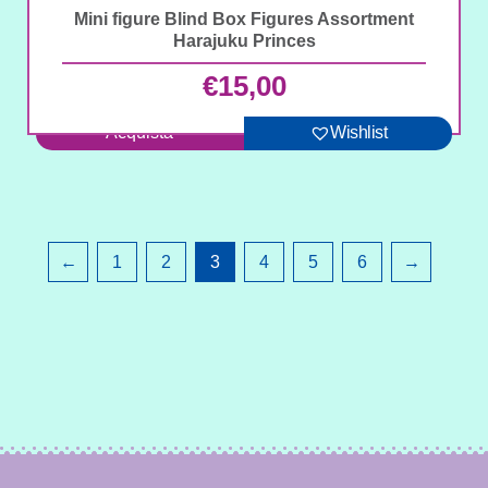
Mini figure Blind Box Figures Assortment
Harajuku Princes
€
15,00
Acquista
Wishlist
←
1
2
3
4
5
6
→