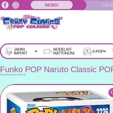
Vai
NEWS!
CHI S
al
contenuto
JAPAN
MODEL KIT-
K-POP
IMPORT
MATTONCINI
Funko POP Naruto Classic POP