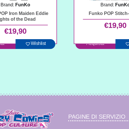
Brand:
FunKo
Brand:
FunK
OP Iron Maiden Eddie
Funko POP Stitch
ghts of the Dead
€
19,90
€
19,90
ta
Wishlist
Acquista
PAGINE DI SERVIZIO