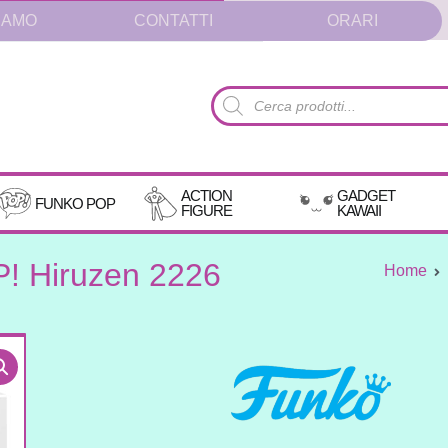
IAMO
CONTATTI
ORARI
Products
search
ACTION
GADGET
FUNKO POP
FIGURE
KAWAII
! Hiruzen 2226
Home