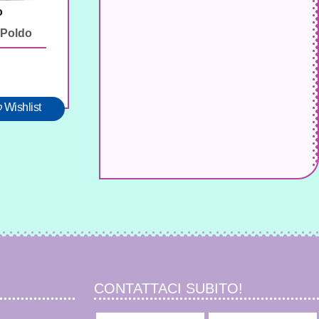
o
-Poldo
Wishlist
CONTATTACI SUBITO!