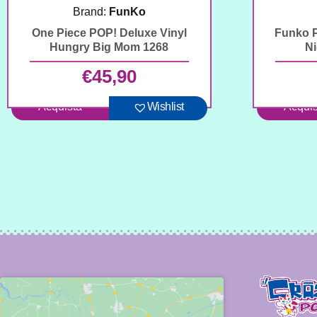
Brand:
FunKo
One Piece POP! Deluxe Vinyl
Funko P
Hungry Big Mom 1268
Ni
€
45,90
Acquista
Wishlist
Acquis