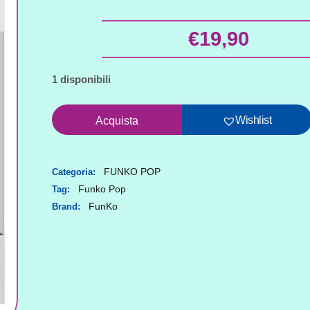
€
19,90
1 disponibili
Funko
Wishlist
Acquista
POP
Naruto
Classic
FUNKO POP
Categoria:
Funko Pop
Tag:
POP!
FunKo
Brand:
Hiruzen
2226
quantità