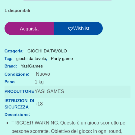
1 disponibili
Gioco
Wishlist
Acquista
Yoking
hazard
quantità
GIOCHI DA TAVOLO
Categoria:
giochi da tavolo
Party game
Tag:
,
Yas!Games
Brand:
Nuovo
Condizione:
Peso
1 kg
PRODUTTORE
YAS! GAMES
ISTRUZIONI DI
+18
SICUREZZA
Descrizione:
TRIGGER WARNING: Questo è un gioco scorretto per
persone scorrette. Obiettivo del gioco: In ogni round,