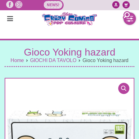
Vai
NEWS!
Accedi/
Ca
al
contenuto
Gioco Yoking hazard
Home
GIOCHI DA TAVOLO
Gioco Yoking hazard